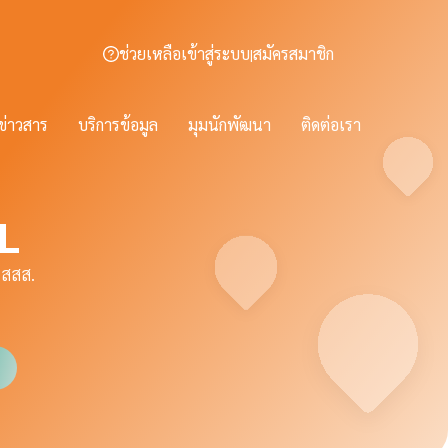
ช่วยเหลือ
เข้าสู่ระบบ
สมัครสมาชิก
|
บบริหารโครงการ (e-Granting) ระบบบันทึกรับ-จ่าย (e-Fin)
ข่าวสาร
บริการข้อมูล
มุมนักพัฒนา
ติดต่อเรา
แจ้ง
L
 สสส.